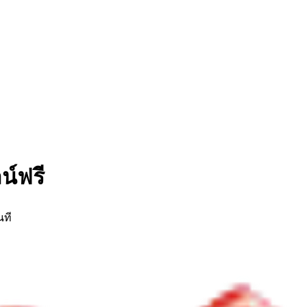
น์ฟรี
นที