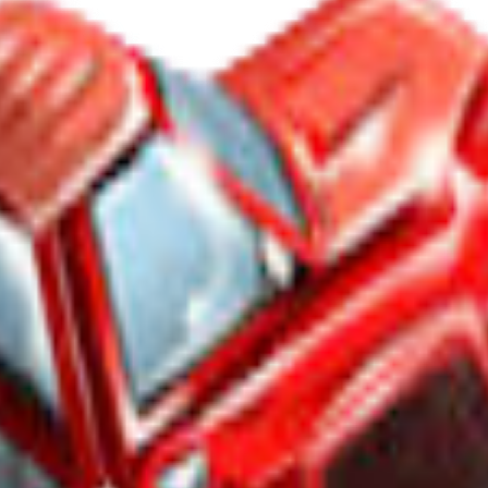
ลน์ฟรี
านไปทั่วโลก
เกมส์ขับรถ
นี้ไม่ได้วัดกันที่ความเร็วเพียงอย่างเดียว
ว่างแอคชั่นที่ตื่นเต้นและปริศนาที่ต้องใช้ไหวพริบ ใน
เกมส์รถ
นี
 วินาที
ย่างไม่มีวันเบื่อ
รีไม่ต้องโหลด