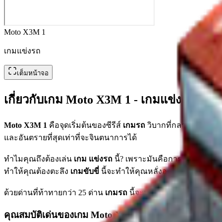
Moto X3M 1
เกมแข่งรถ
เต็มหน้าจอ
เกี่ยวกับเกม Moto X3M 1 - เกมแข่งรถออนไ
Moto X3M 1
คือจุดเริ่มต้นของซีรีส์
เกมรถ
วิบากที่กลายเป็นตำน
และอันตรายที่สุดเท่าที่จะจินตนาการได้
ทำไมคุณถึงต้องเล่น
เกม แข่งรถ
นี้? เพราะมันคือการผสมผสานระห
ทำให้คุณต้องตะลึง
เกมขับขี่
นี้จะทำให้คุณหลั่งอะดรีนาลีนในทุกๆ
ด้วยด่านที่ท้าทายกว่า 25 ด่าน
เกมรถ
นี้จะมอบความบันเทิงให้คุณอ
คุณสมบัติเด่นของเกม Moto X3M 1 เกมแข่งรถออนไลน์ฟ