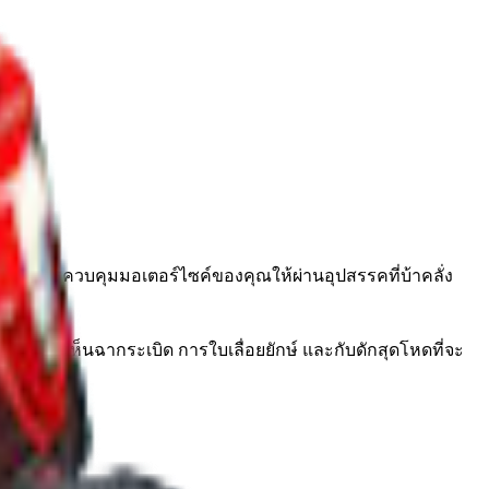
 แต่เป็นการควบคุมมอเตอร์ไซค์ของคุณให้ผ่านอุปสรรคที่บ้าคลั่ง
้คุณจะได้เห็นฉากระเบิด การใบเลื่อยยักษ์ และกับดักสุดโหดที่จะ