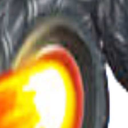
้นพร้อมกันเพื่อรักษาความเร็วใน
เกมขับขี่
สุดระทึกนี้
ของเกม
แข่งรถ
ฟรี
เกมส์ขับรถ
นี้ได้ไม่จำกัดเวลา
ลดหรือติดตั้งอะไร
่นเต้น