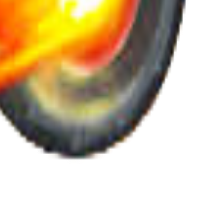
บรถ
นี้ไม่น่าเบื่อ