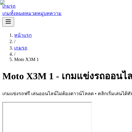
เกมรถ
เกมทั้งหมด
หมวดหมู่
บทความ
หน้าแรก
/
เกมรถ
/
Moto X3M 1
Moto X3M 1
-
เกมแข่งรถออนไล
เกมแข่งรถฟรี เล่นออนไลน์ไม่ต้องดาวน์โหลด
• คลิกเริ่มเล่นได้ทั